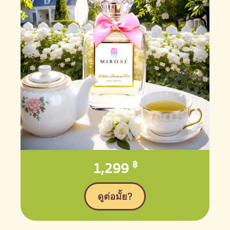
1,299
฿
ดูต่อมั้ย?