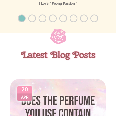
I Love " Peony Passion "
Latest Blog Posts
20
APR