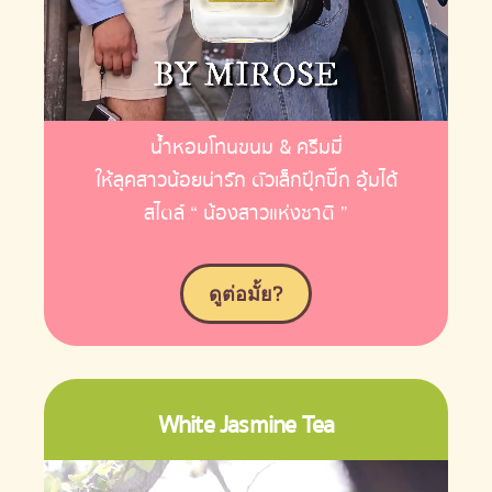
น้ำหอมโทนขนม & ครีมมี่
ให้ลุคสาวน้อยน่ารัก ตัวเล็กปุ๊กปิ๊ก อุ้มได้
สไตล์ “ น้องสาวแห่งชาติ ”
ดูต่อมั้ย?
White Jasmine Tea