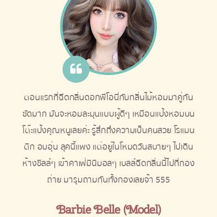
ตอนแรกที่ฉีดกลิ่นดอกพีโอนี่กับกลิ่นไม้หอมมาคู่กัน
ชัดมาก มันจะหอมละมุนแบบผู้ดีๆ เหมือนแป้งหอมบน
โต๊ะแป้งคุณหนูเลยค่ะ รู้สึกถึงความเป็นคนสวย โรแมน
ติก อบอุ่น ลุคนี้แพง แต่อยู่ในโหมดวันสบายๆ ไปเดิน
ห้างชิลล์ๆ เข้าคาเฟ่มินิมอลๆ เบลล์ฉีดกลิ่นนี้ไปที่กอง
ถ่าย มารุมถามกันทั้งกองเลยจ้า 555
Barbie Belle (Model)