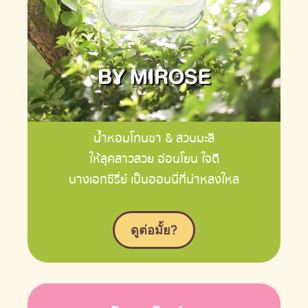
น้ำหอมโทนชา & สวนมะลิ
ให้ลุคสาวสวย อ่อนโยน ใจดี
นางเอกซีรี่ย์ เป็นออนนี่ที่น่าหลงใหล
ดูต่อมั้ย?