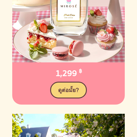
1,299
฿
ดูต่อมั้ย?