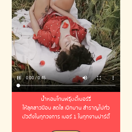
น้ำหอมโทนฟรุ๊ตตี้เบอร์รี่
ให้ลุคสาวป๊อบ สดใส เบิกบาน สำราญไปทั่ว
ตัวตึงในทุกวงการ เบอร์ 1 ในทุกงานปาร์ตี้