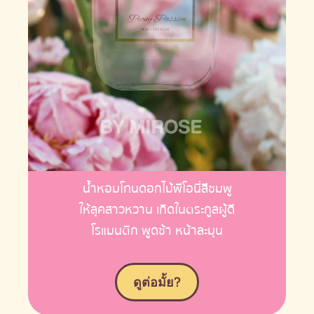
น้ำหอมโทนดอกไม้พีโอนี่สีชมพู
ให้ลุคสาวหวาน เกิดในตระกูลผู้ดี
โรแมนติก พูดช้า หน้าละมุน
ดูต่อมั้ย?