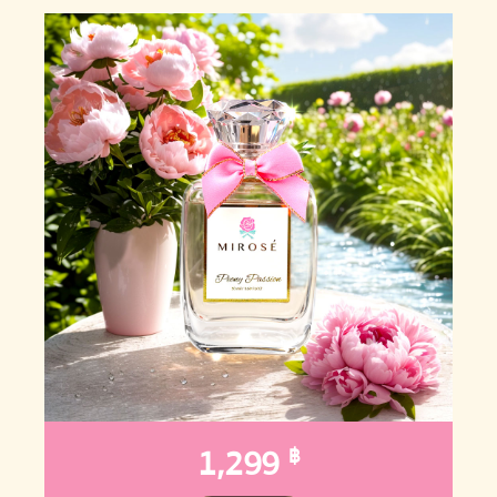
1,299
฿